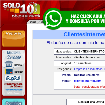
ClientesIntern
El dueño de este dominio lo ha
Mayusculas:
CLIENTESINTERNET.
Minusculas:
clientesinternet.com
Longitud:
16 caracteres
Categorias:
Empresas e Industrias
,
I
Precio:
Realizar una oferta!
Visitar!
clientesinternet.com
Serán consideradas ofer
Realizar una Oferta