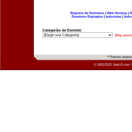
Registro de Dominios
|
Web Hosting
|
D
Dominios Expirados
|
Industrias
|
Indu
Categorías de Dominio:
[Pág. princi
** Precios expre
© 2002/2022 Solo10.com