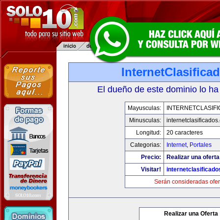
InternetClasific
El dueño de este dominio lo ha
Mayusculas:
INTERNETCLASIF
Minusculas:
internetclasificado
Longitud:
20 caracteres
Categorias:
Internet
,
Portales
Precio:
Realizar una oferta
Visitar!
internetclasificad
Serán consideradas ofer
Realizar una Oferta