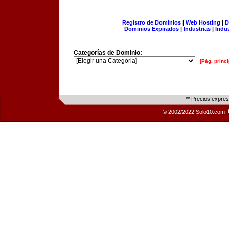
Registro de Dominios
|
Web Hosting
|
D
Dominios Expirados
|
Industrias
|
Indu
Categorías de Dominio:
[Pág. princi
** Precios expre
© 2002/2022 Solo10.com