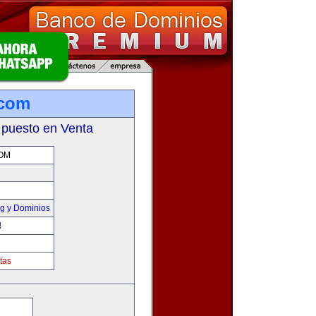
.com
 puesto en Venta
OM
g y Dominios
!
tas