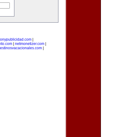
onypublicidad.com
|
nto.com
|
netmonetizer.com
|
estinosvacacionales.com
|