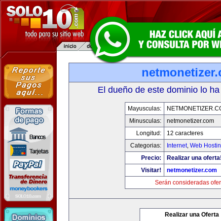
netmonetizer
El dueño de este dominio lo ha
Mayusculas:
NETMONETIZER.C
Minusculas:
netmonetizer.com
Longitud:
12 caracteres
Categorias:
Internet
,
Web Hostin
Precio:
Realizar una oferta
Visitar!
netmonetizer.com
Serán consideradas ofer
Realizar una Oferta